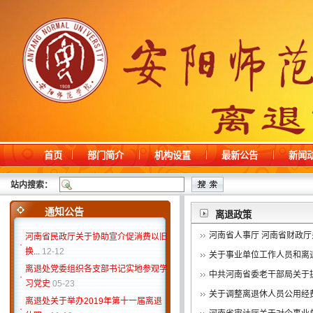
首页
部门简介
机构设置
最新公告
新闻
2026年上半年拟接收预备党员公示
06-
·
12
站内搜索：
·
2026年上半年发展对象公示
06-05
通知公告
离退政策
·
巡察公告
05-11
河南省民政厅关于协助宣介促消费以旧
河南省人事厅 河南省财政厅
·
换...
12-12
关于事业单位工作人员和离退
离退处党委组织各支部书记实地参观学
·
中共河南省委老干部局关于
习党史
05-23
关于调整离退休人员公用经
离退处关于举办2019年第十一届离退
·
休职...
11-12