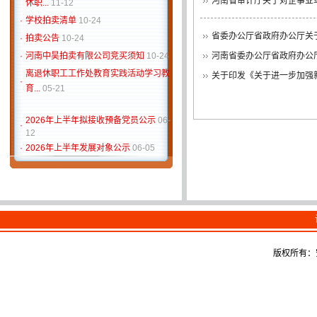
河南省审计厅关于对企事业单
·
学校拍卖清单
10-24
·
拍卖公告
10-24
省委办公厅省政府办公厅关于
·
河南中昊拍卖有限公司竞买须知
10-24
河南省委办公厅省政府办公厅
离退休职工工作处教育实践活动学习教
关于印发《关于进一步加强新
·
育...
05-21
2026年上半年拟接收预备党员公示
06-
·
12
·
2026年上半年发展对象公示
06-05
·
巡察公告
05-11
河南省民政厅关于协助宣介促消费以旧
·
换...
12-12
离退处党委组织各支部书记实地参观学
·
习党史
05-23
离退处关于举办2019年第十一届离退
·
版权所有：
休职...
11-12
·
学校拍卖清单
10-24
·
拍卖公告
10-24
·
河南中昊拍卖有限公司竞买须知
10-24