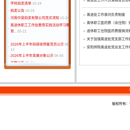
离退处工作人员请假及告知
·
学校拍卖清单
10-24
·
拍卖公告
10-24
离退处工作首问负责制度
·
河南中昊拍卖有限公司竞买须知
10-24
离休职工医药费（含住院）
离退休职工工作处教育实践活动学习教
·
育...
05-21
退休职工住院医药费报销流
关于加强离退处党支部工作
2026年上半年拟接收预备党员公示
06-
·
安阳师院离退处党总支工作条例 2
12
·
2026年上半年发展对象公示
06-05
·
巡察公告
05-11
河南省民政厅关于协助宣介促消费以旧
·
换...
12-12
离退处党委组织各支部书记实地参观学
·
习党史
05-23
离退处关于举办2019年第十一届离退
·
休职...
11-12
版权所有：
·
学校拍卖清单
10-24
·
拍卖公告
10-24
·
河南中昊拍卖有限公司竞买须知
10-24