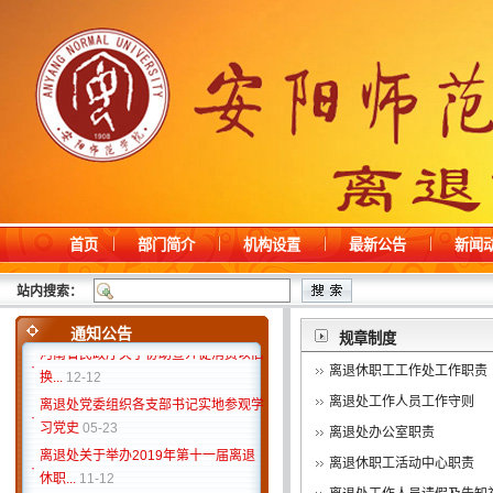
首页
部门简介
机构设置
最新公告
新闻
2026年上半年拟接收预备党员公示
06-
·
12
站内搜索：
·
2026年上半年发展对象公示
06-05
·
巡察公告
05-11
通知公告
规章制度
河南省民政厅关于协助宣介促消费以旧
·
换...
12-12
离退休职工工作处工作职责
离退处党委组织各支部书记实地参观学
离退处工作人员工作守则
·
习党史
05-23
离退处办公室职责
离退处关于举办2019年第十一届离退
·
离退休职工活动中心职责
休职...
11-12