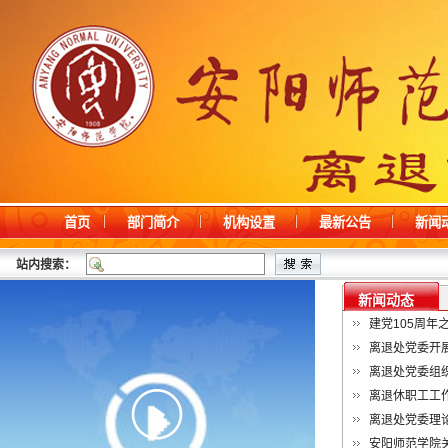
首页
部门简介
机构设置
最新公告
新闻
站内搜索：
新闻动态
建党105周年
离退处党委开展
离退处党委组织
离退休职工工作
离退处党委理论
安阳师范学院关